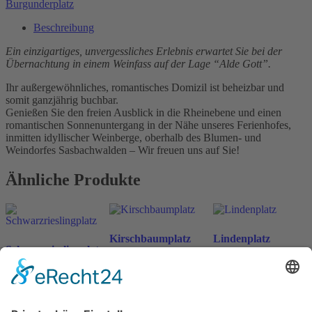
Burgunderplatz
Beschreibung
Ein einzigartiges, unvergessliches Erlebnis erwartet Sie bei der
Übernachtung in einem Weinfass auf der Lage “Alde Gott”.
Ihr außergewöhnliches, romantisches Domizil ist beheizbar und
somit ganzjährig buchbar.
Genießen Sie den freien Ausblick in die Rheinebene und einen
romantischen Sonnenuntergang in der Nähe unseres Ferienhofes,
inmitten idyllischer Weinberge, oberhalb des Blumen- und
Weindorfes Sasbachwalden – Wir freuen uns auf Sie!
Ähnliche Produkte
Kirschbaumplatz
Lindenplatz
Schwarzrieslingplatz
ab
198
€
ab
198
€
n. v.
n. v.
ab
198
€
n. v.
inkl. MwSt.
inkl. MwSt.
inkl. MwSt.