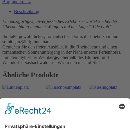
Burgunderplatz
Beschreibung
Ein einzigartiges, unvergessliches Erlebnis erwartet Sie bei der
Übernachtung in einem Weinfass auf der Lage “Alde Gott”.
Ihr außergewöhnliches, romantisches Domizil ist beheizbar und
somit ganzjährig buchbar.
Genießen Sie den freien Ausblick in die Rheinebene und einen
romantischen Sonnenuntergang in der Nähe unseres Ferienhofes,
inmitten idyllischer Weinberge, oberhalb des Blumen- und
Weindorfes Sasbachwalden – Wir freuen uns auf Sie!
Ähnliche Produkte
Lindenplatz
Kirschbaumplatz
Rieslingplatz
ab
198
€
ab
198
€
ab
198
€
n. v.
n. v.
n. v.
inkl. MwSt.
inkl. MwSt.
inkl. MwSt.