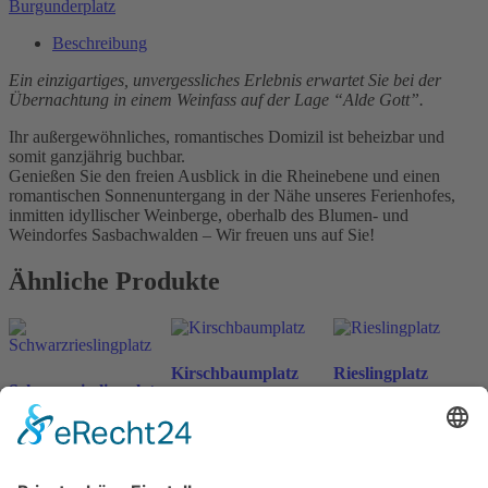
Burgunderplatz
Beschreibung
Ein einzigartiges, unvergessliches Erlebnis erwartet Sie bei der
Übernachtung in einem Weinfass auf der Lage “Alde Gott”.
Ihr außergewöhnliches, romantisches Domizil ist beheizbar und
somit ganzjährig buchbar.
Genießen Sie den freien Ausblick in die Rheinebene und einen
romantischen Sonnenuntergang in der Nähe unseres Ferienhofes,
inmitten idyllischer Weinberge, oberhalb des Blumen- und
Weindorfes Sasbachwalden – Wir freuen uns auf Sie!
Ähnliche Produkte
Kirschbaumplatz
Rieslingplatz
Schwarzrieslingplatz
ab
198
€
ab
198
€
n. v.
n. v.
ab
198
€
n. v.
inkl. MwSt.
inkl. MwSt.
inkl. MwSt.