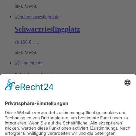
inkl. MwSt.
Schwarzrieslingplatz
ab
198
€
n. v.
inkl. MwSt.
Lindenplatz
ab
198
€
n. v.
inkl. MwSt.
Öffnungszeiten Büro und Hofladen:
Hofladen:
Montag bis Sonntag von 09:00 – 11:30 Uhr und 14:00 – 18:00 Uhr