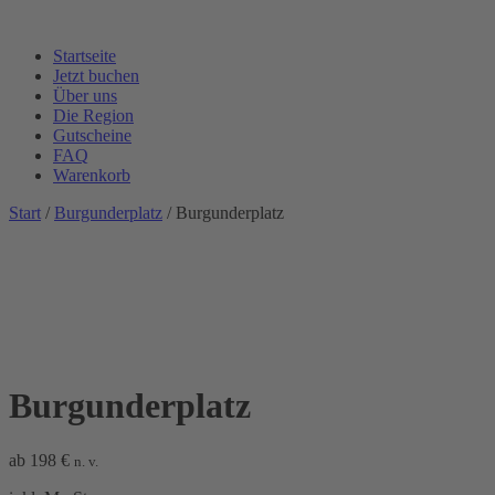
Startseite
Jetzt buchen
Über uns
Die Region
Gutscheine
FAQ
Warenkorb
Start
/
Burgunderplatz
/ Burgunderplatz
Burgunderplatz
ab
198
€
n. v.