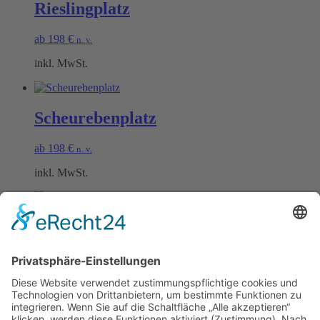
Rieslingplatz
ab
198
€
n. v.
inkl. MwSt.
Scheurebenplatz
ab
198
€
n. v.
inkl. MwSt.
Burgunderplatz
ab
198
€
n. v.
inkl. MwSt.
Öffnungszeiten Büro und Hofladen: