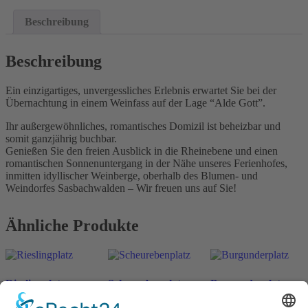
Beschreibung
Beschreibung
Ein einzigartiges, unvergessliches Erlebnis erwartet Sie bei der
Übernachtung in einem Weinfass auf der Lage “Alde Gott”.
Ihr außergewöhnliches, romantisches Domizil ist beheizbar und
somit ganzjährig buchbar.
Genießen Sie den freien Ausblick in die Rheinebene und einen
romantischen Sonnenuntergang in der Nähe unseres Ferienhofes,
inmitten idyllischer Weinberge, oberhalb des Blumen- und
Weindorfes Sasbachwalden – Wir freuen uns auf Sie!
Ähnliche Produkte
Rieslingplatz
Scheurebenplatz
Burgunderplatz
ab
198
€
ab
198
€
ab
198
€
n. v.
n. v.
n. v.