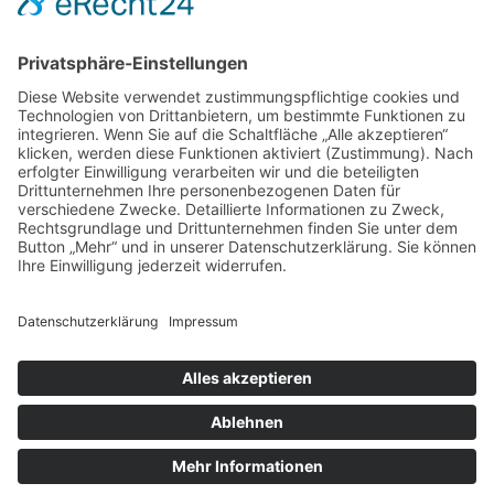
inkl. MwSt.
inkl. MwSt.
inkl. MwSt.
Öffnungszeiten Büro und Hofladen:
Hofladen:
Montag bis Sonntag von 09:00 – 11:30 Uhr und 14:00 – 18:00 Uhr
Telefonisch erreichen Sie uns:
Montag bis Freitag von 09:00 – 11:30 Uhr
Warenkorb
Kasse
Datenschutzerklärung
Impressum
Allgemeine Geschäftsbedingungen (AGB)
Cookie-Einstellungen
Copyright © Schlafen im Weinfass • Ilona Wild • Bergstraße 7 •
77887 Sasbachwalden | All Rights Reserved
Designed with ❤️ by www.Marketing-Division.de