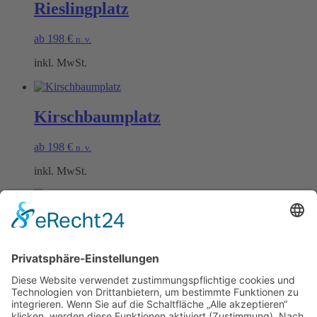
Rieslingplatz
ab
198
€
n. v.
inkl. MwSt.
Kirschbaumplatz
ab
198
€
n. v.
inkl. MwSt.
Lindenplatz
ab
198
€
n. v.
inkl. MwSt.
Öffnungszeiten Büro und Hofladen: