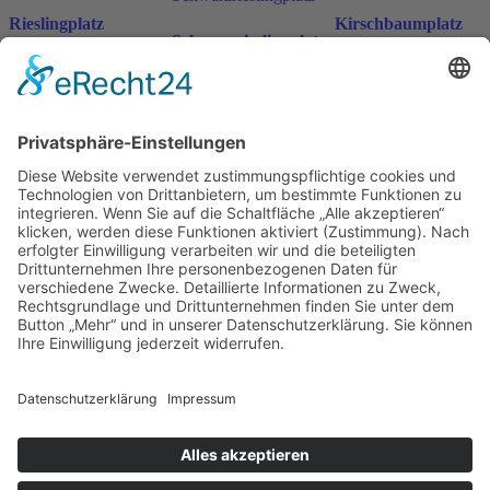
Rieslingplatz
Kirschbaumplatz
Schwarzrieslingplatz
ab
198
€
ab
198
€
n. v.
n. v.
ab
198
€
n. v.
inkl. MwSt.
inkl. MwSt.
inkl. MwSt.
Öffnungszeiten Büro und Hofladen:
Hofladen:
Montag bis Sonntag von 09:00 – 11:30 Uhr und 14:00 – 18:00 Uhr
Telefonisch erreichen Sie uns:
Montag bis Freitag von 09:00 – 11:30 Uhr
Warenkorb
Kasse
Datenschutzerklärung
Impressum
Allgemeine Geschäftsbedingungen (AGB)
Cookie-Einstellungen