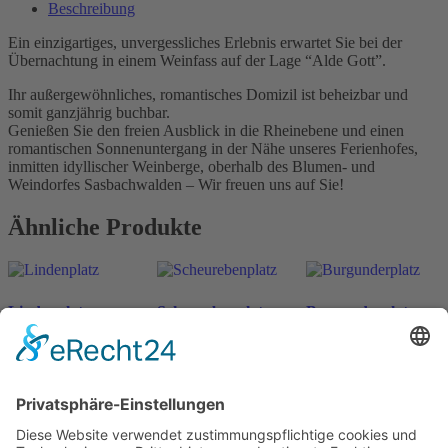
Beschreibung
Ein einzigartiges, unvergessliches Erlebnis erwartet Sie bei der
Übernachtung in einem Weinfass auf der Lage “Alde Gott”.
Ihr außergewöhnliches, romantisches Domizil ist beheizbar und
somit ganzjährig buchbar.
Genießen Sie den freien Ausblick in die Rheinebene und einen
romantischen Sonnenuntergang in der Nähe unseres Ferienhofes,
inmitten idyllischer Weinberge, oberhalb des Blumen- und
Weindorfes Sasbachwalden – Wir freuen uns auf Sie!
Ähnliche Produkte
Lindenplatz
Scheurebenplatz
Burgunderplatz
ab
198
€
ab
198
€
ab
198
€
n. v.
n. v.
n. v.
inkl. MwSt.
inkl. MwSt.
inkl. MwSt.