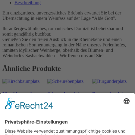
Beschreibung
Ein einzigartiges, unvergessliches Erlebnis erwartet Sie bei der
Übernachtung in einem Weinfass auf der Lage “Alde Gott”.
Ihr außergewöhnliches, romantisches Domizil ist beheizbar und
somit ganzjährig buchbar.
Genießen Sie den freien Ausblick in die Rheinebene und einen
romantischen Sonnenuntergang in der Nähe unseres Ferienhofes,
inmitten idyllischer Weinberge, oberhalb des Blumen- und
Weindorfes Sasbachwalden – Wir freuen uns auf Sie!
Ähnliche Produkte
Kirschbaumplatz
Scheurebenplatz
Burgunderplatz
ab
198
€
ab
198
€
ab
198
€
n. v.
n. v.
n. v.
inkl. MwSt.
inkl. MwSt.
inkl. MwSt.