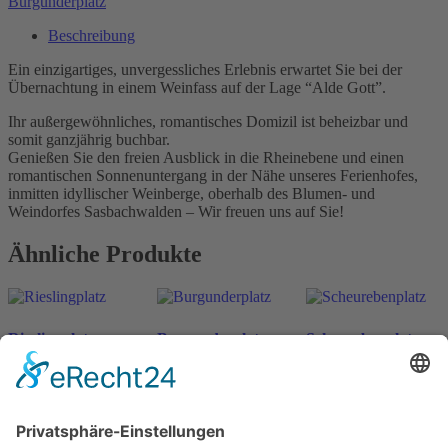
Burgunderplatz
Beschreibung
Ein einzigartiges, unvergessliches Erlebnis erwartet Sie bei der
Übernachtung in einem Weinfass auf der Lage “Alde Gott”.
Ihr außergewöhnliches, romantisches Domizil ist beheizbar und
somit ganzjährig buchbar.
Genießen Sie den freien Ausblick in die Rheinebene und einen
romantischen Sonnenuntergang in der Nähe unseres Ferienhofes,
inmitten idyllischer Weinberge, oberhalb des Blumen- und
Weindorfes Sasbachwalden – Wir freuen uns auf Sie!
Ähnliche Produkte
Rieslingplatz
Burgunderplatz
Scheurebenplatz
ab
198
€
ab
198
€
ab
198
€
n. v.
n. v.
n. v.
inkl. MwSt.
inkl. MwSt.
inkl. MwSt.