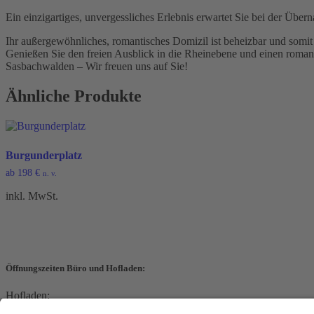
Ein einzigartiges, unvergessliches Erlebnis erwartet Sie bei der Übe
Ihr außergewöhnliches, romantisches Domizil ist beheizbar und somit
Genießen Sie den freien Ausblick in die Rheinebene und einen roman
Sasbachwalden – Wir freuen uns auf Sie!
Ähnliche Produkte
Burgunderplatz
ab
198
€
n. v.
inkl. MwSt.
Öffnungszeiten Büro und Hofladen:
Hofladen:
Montag bis Sonntag von 09:00 – 11:30 Uhr und 14:00 – 18:00 Uhr