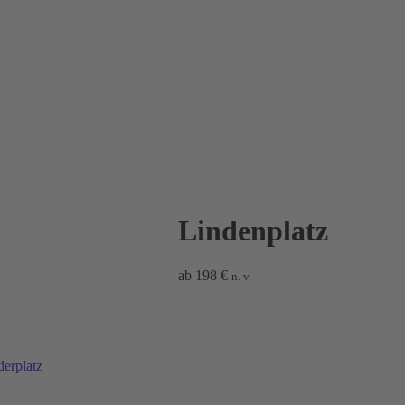
Lindenplatz
ab
198
€
n. v.
erplatz