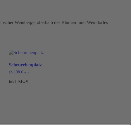
yllischer Weinberge, oberhalb des Blumen- und Weindorfes
Scheurebenplatz
ab
198
€
n. v.
inkl. MwSt.