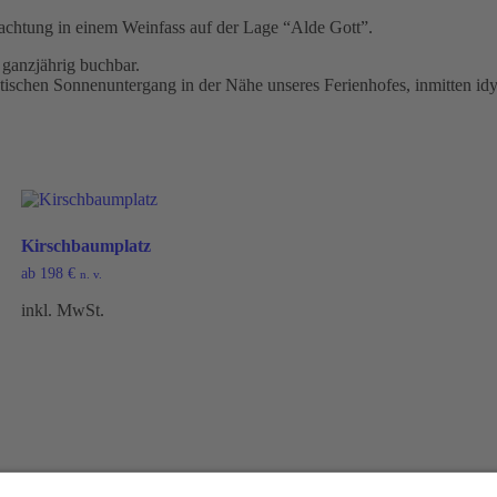
rnachtung in einem Weinfass auf der Lage “Alde Gott”.
 ganzjährig buchbar.
tischen Sonnenuntergang in der Nähe unseres Ferienhofes, inmitten id
Kirschbaumplatz
ab
198
€
n. v.
inkl. MwSt.