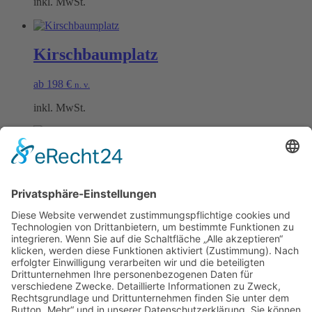
inkl. MwSt.
Kirschbaumplatz
ab
198
€
n. v.
inkl. MwSt.
Rieslingplatz
ab
198
€
n. v.
inkl. MwSt.
Öffnungszeiten Büro und Hofladen:
Hofladen:
Montag bis Sonntag von 09:00 – 11:30 Uhr und 14:00 – 18:00 Uhr
Telefonisch erreichen Sie uns: