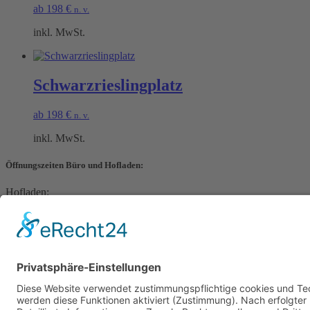
ab
198
€
n. v.
inkl. MwSt.
Schwarzrieslingplatz
ab
198
€
n. v.
inkl. MwSt.
Öffnungszeiten Büro und Hofladen:
Hofladen:
Montag bis Sonntag von 09:00 – 11:30 Uhr und 14:00 – 18:00 Uhr
Telefonisch erreichen Sie uns:
Montag bis Freitag von 09:00 – 11:30 Uhr
Warenkorb
Kasse
Datenschutzerklärung
Impressum