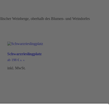
yllischer Weinberge, oberhalb des Blumen- und Weindorfes
Schwarzrieslingplatz
ab
198
€
n. v.
inkl. MwSt.