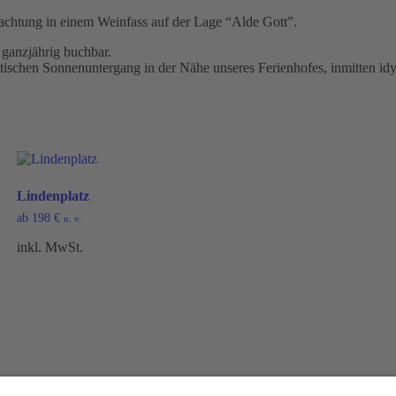
rnachtung in einem Weinfass auf der Lage “Alde Gott”.
 ganzjährig buchbar.
tischen Sonnenuntergang in der Nähe unseres Ferienhofes, inmitten id
Lindenplatz
ab
198
€
n. v.
inkl. MwSt.