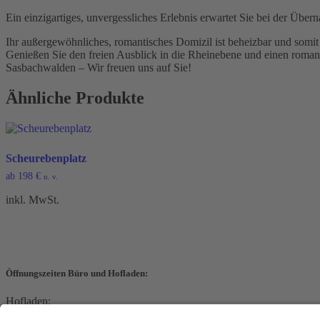
Ein einzigartiges, unvergessliches Erlebnis erwartet Sie bei der Übe
Ihr außergewöhnliches, romantisches Domizil ist beheizbar und somit
Genießen Sie den freien Ausblick in die Rheinebene und einen roman
Sasbachwalden – Wir freuen uns auf Sie!
Ähnliche Produkte
Scheurebenplatz
ab
198
€
n. v.
inkl. MwSt.
Öffnungszeiten Büro und Hofladen:
Hofladen:
Montag bis Sonntag von 09:00 – 11:30 Uhr und 14:00 – 18:00 Uhr