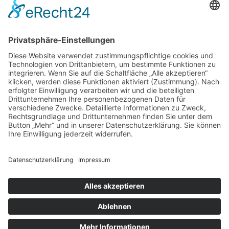
ab
198
€
n. v.
inkl. MwSt.
inkl. MwSt.
inkl. MwSt.
Öffnungszeiten Büro und Hofladen:
Hofladen:
Montag bis Sonntag von 09:00 – 11:30 Uhr und 14:00 – 18:00 Uhr
Telefonisch erreichen Sie uns:
Montag bis Freitag von 09:00 – 11:30 Uhr
Warenkorb
Kasse
Datenschutzerklärung
Impressum
Allgemeine Geschäftsbedingungen (AGB)
Cookie-Einstellungen
Copyright © Schlafen im Weinfass • Ilona Wild • Bergstraße 7 •
77887 Sasbachwalden | All Rights Reserved