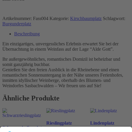
Artikelnummer:
Fass004
Kategorie:
Kirschbaumplatz
Schlagwort:
Burgunderplatz
Beschreibung
Ein einzigartiges, unvergessliches Erlebnis erwartet Sie bei der
Übernachtung in einem Weinfass auf der Lage “Alde Gott”.
Ihr außergewöhnliches, romantisches Domizil ist beheizbar und
somit ganzjährig buchbar.
Genießen Sie den freien Ausblick in die Rheinebene und einen
romantischen Sonnenuntergang in der Nähe unseres Ferienhofes,
inmitten idyllischer Weinberge, oberhalb des Blumen- und
Weindorfes Sasbachwalden – Wir freuen uns auf Sie!
Ähnliche Produkte
Rieslingplatz
Lindenplatz
Schwarzrieslingplatz
ab
198
€
ab
198
€
n. v.
n. v.