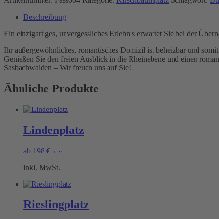
Artikelnummer:
Fass004
Kategorie:
Kirschbaumplatz
Schlagwort:
Bu
Beschreibung
Ein einzigartiges, unvergessliches Erlebnis erwartet Sie bei der Übe
Ihr außergewöhnliches, romantisches Domizil ist beheizbar und somit
Genießen Sie den freien Ausblick in die Rheinebene und einen roman
Sasbachwalden – Wir freuen uns auf Sie!
Ähnliche Produkte
Lindenplatz
ab
198
€
n. v.
inkl. MwSt.
Rieslingplatz