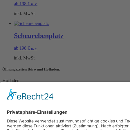
ab
198
€
n. v.
inkl. MwSt.
Scheurebenplatz
ab
198
€
n. v.
inkl. MwSt.
Öffnungszeiten Büro und Hofladen:
Hofladen:
Montag bis Sonntag von 09:00 – 11:30 Uhr und 14:00 – 18:00 Uhr
Telefonisch erreichen Sie uns:
Montag bis Freitag von 09:00 – 11:30 Uhr
Warenkorb
Kasse
Datenschutzerklärung
Impressum