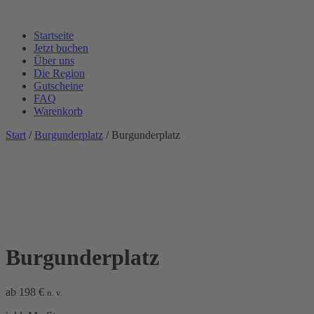
Startseite
Jetzt buchen
Über uns
Die Region
Gutscheine
FAQ
Warenkorb
Start
/
Burgunderplatz
/ Burgunderplatz
Burgunderplatz
ab
198
€
n. v.