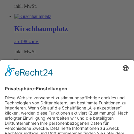
inkl. MwSt.
Kirschbaumplatz
ab
198
€
n. v.
inkl. MwSt.
Schwarzrieslingplatz
ab
198
€
n. v.
inkl. MwSt.
Öffnungszeiten Büro und Hofladen:
Hofladen:
Montag bis Sonntag von 09:00 – 11:30 Uhr und 14:00 – 18:00 Uhr